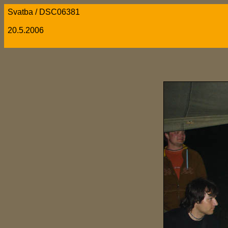
Svatba / DSC06381
20.5.2006