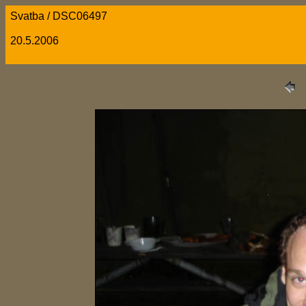
Svatba / DSC06497
20.5.2006