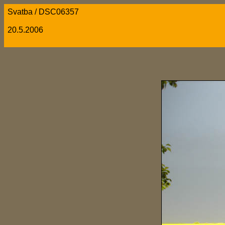
Svatba / DSC06357
20.5.2006