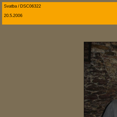
Svatba / DSC06322
20.5.2006