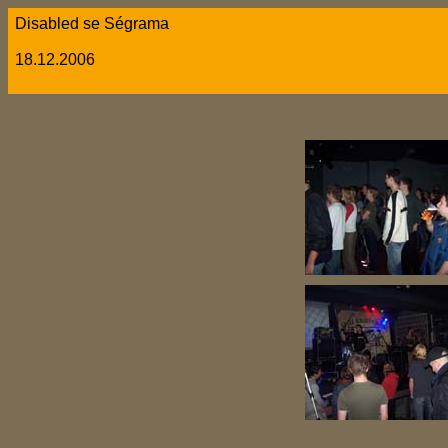
Disabled se Ségrama
18.12.2006