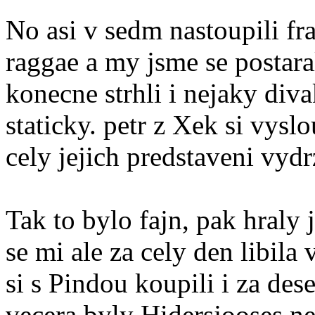
No asi v sedm nastoupili fra
raggae a my jsme se postara
konecne strhli i nejaky diva
staticky. petr z Xek si vys
cely jejich predstaveni vydr
Tak to bylo fajn, pak hraly 
se mi ale za cely den libila 
si s Pindou koupili i za des
vecera byly Hidersjooses ne