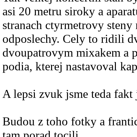
asi 20 metru siroky a apara
stranach ctyrmetrovy steny
odposlechy. Cely to ridili d
dvoupatrovym mixakem a pa
podia, kterej nastavoval ka
A lepsi zvuk jsme teda fakt 
Budou z toho fotky a frantic
tam porad tocili.