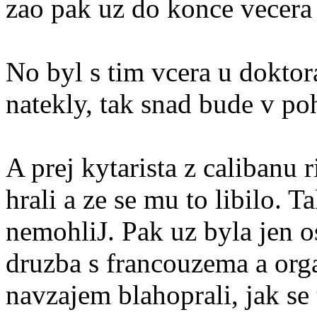
zao pak uz do konce vecera
No byl s tim vcera u dokto
natekly, tak snad bude v po
A prej kytarista z calibanu r
hrali a ze se mu to libilo. T
nemohli
J
. Pak uz byla jen 
druzba s francouzema a orga
navzajem blahoprali, jak se 