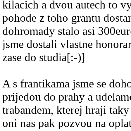
kilacich a dvou autech to v
pohode z toho grantu dostan
dohromady stalo asi 300euro
jsme dostali vlastne honor
zase do studia[:-)]
A s frantikama jsme se doho
prijedou do prahy a udelame 
trabandem, kterej hraji taky 
oni nas pak pozvou na opla