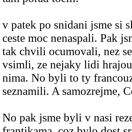
v patek po snidani jsme si s
ceste moc nenaspali. Pak js
tak chvili ocumovali, nez s
vsimli, ze nejaky lidi hrajou
nima. No byli to ty francouz
seznamili. A samozrejme, C
No pak jsme byli v nasi rez
frantikama, coz bylo dost sr